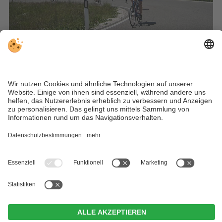
Wann
: 06.06. + 12.09.2026
Ort
: Corvara
Zweimal im Jahr werden die Dolomitenpässe rund um den
Sellastock für den Autoverkehr gesperrt — dann genießen
Radfahrer die 53 km lange Strecke über Sellajoch, Grödner
Joch, Pordoijoch und Campolongopass. Start auch ab
Corvara.
Alta Pusteria International Choir Festival