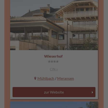
Wieserhof
CIN +
Mühlbach
/
Meransen
zur Website